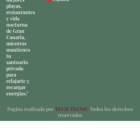
playas,
restaurantes
y vida
nocturna
de Gran
Canaria,
mientras
mantienes
tu
santuario
privado
para
relajarte y
recargar
energías."
Pagina realizada por
TECH TECNIC
Todos los derechos
reservados