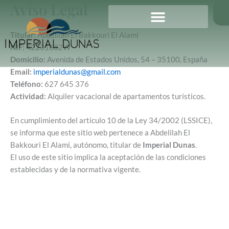
Aviso Legal
Ir
al
contenido
Titular:
Abdelilah El Bakkouri El Alami
NIF:
42231682W
Domicilio:
Avenida de Estados Unidos, 54 – 35100, España
Email:
imperialdunas@gmail.com
Teléfono:
627 645 376
Actividad:
Alquiler vacacional de apartamentos turísticos.
En cumplimiento del artículo 10 de la Ley 34/2002 (LSSICE),
se informa que este sitio web pertenece a Abdelilah El
Bakkouri El Alami, autónomo, titular de
Imperial Dunas
.
El uso de este sitio implica la aceptación de las condiciones
establecidas y de la normativa vigente.