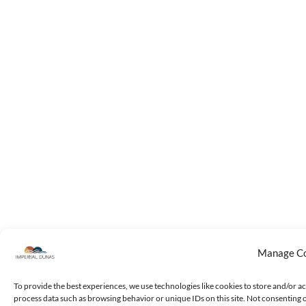
Manage C
To provide the best experiences, we use technologies like cookies to store and/or ac
process data such as browsing behavior or unique IDs on this site. Not consenting 