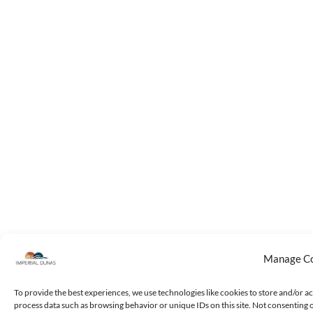
Manage C
To provide the best experiences, we use technologies like cookies to store and/or ac
process data such as browsing behavior or unique IDs on this site. Not consenting 