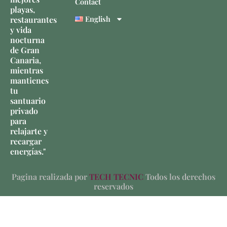
Contact
playas,
English
restaurantes
y vida
nocturna
de Gran
Canaria,
mientras
mantienes
tu
santuario
privado
para
relajarte y
recargar
energías."
Pagina realizada por
TECH TECNIC
Todos los derechos
reservados